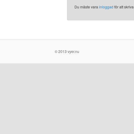
Du måste vara
inloggad
för att skri
© 2013 vyer.nu