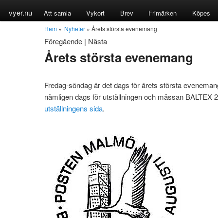
vyer.nu
Att samla
Vykort
Brev
Frimärken
Köpes
Hem
»
Nyheter
» Årets största evenemang
Föregående
|
Nästa
Årets största evenemang
Fredag-söndag är det dags för årets största evenemang
nämligen dags för utställningen och mässan BALTEX 
utställningens sida
.