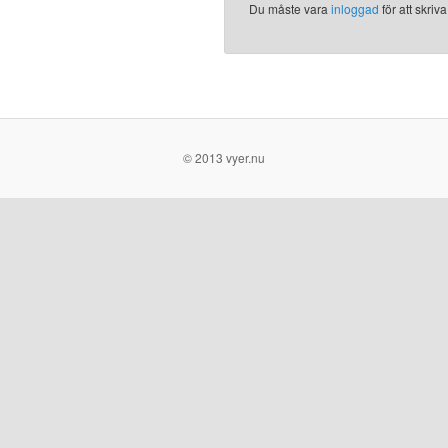
Du måste vara
inloggad
för att skri
© 2013 vyer.nu