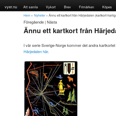
vyer.nu
Att samla
Vykort
Brev
Frimärken
Köpes
Hem
»
Nyheter
» Ännu ett kartkort från Härjedalen (kartkort-harli
Föregående
|
Nästa
Ännu ett kartkort från Härjed
I vår serie Sverige-Norge kommer det andra kartkortet
Härjedalen här
.