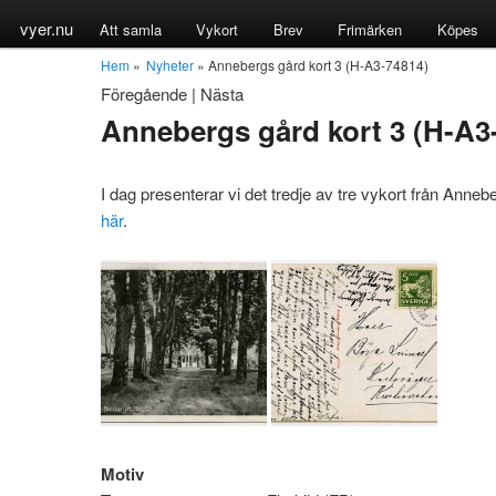
vyer.nu
Att samla
Vykort
Brev
Frimärken
Köpes
Hem
»
Nyheter
» Annebergs gård kort 3 (H-A3-74814)
Föregående
|
Nästa
Annebergs gård kort 3 (H-A3
I dag presenterar vi det tredje av tre vykort från Anne
här
.
Motiv