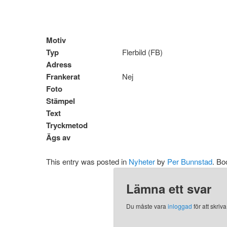
Motiv
Typ
Flerbild (FB)
Adress
Frankerat
Nej
Foto
Stämpel
Text
Tryckmetod
Ägs av
This entry was posted in
Nyheter
by
Per Bunnstad
. B
Lämna ett svar
Du måste vara
inloggad
för att skri