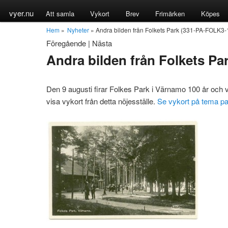
vyer.nu
Att samla
Vykort
Brev
Frimärken
Köpes
Hem
»
Nyheter
» Andra bilden från Folkets Park (331-PA-FOLK3-
Föregående
|
Nästa
Andra bilden från Folkets P
Den 9 augusti firar Folkes Park i Värnamo 100 år och v
visa vykort från detta nöjesställe.
Se vykort på tema pa