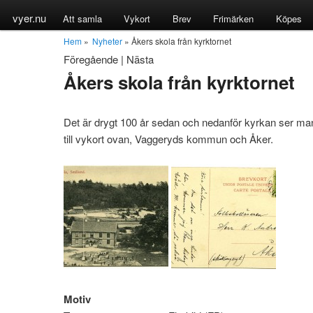
vyer.nu
Att samla
Vykort
Brev
Frimärken
Köpes
Hem
»
Nyheter
» Åkers skola från kyrktornet
Föregående
|
Nästa
Åkers skola från kyrktornet
Det är drygt 100 år sedan och nedanför kyrkan ser ma
till vykort ovan, Vaggeryds kommun och Åker.
Motiv