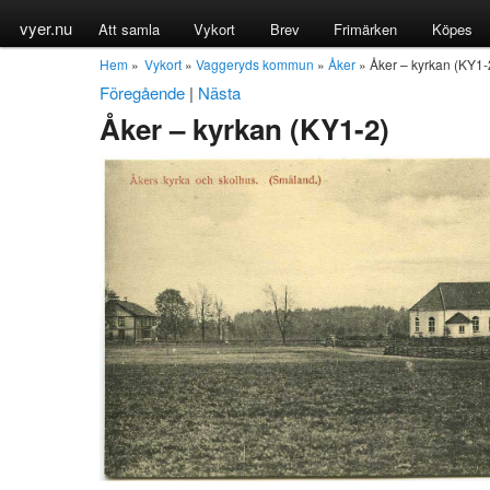
vyer.nu
Att samla
Vykort
Brev
Frimärken
Köpes
Hem
»
Vykort
»
Vaggeryds kommun
»
Åker
» Åker – kyrkan (KY1-
Föregående
|
Nästa
Åker – kyrkan (KY1-2)