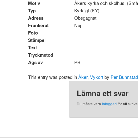
Motiv
Åkers kyrka och skolhus. (Små
Typ
Kyrkligt (KY)
Adress
Obegagnat
Frankerat
Nej
Foto
Stämpel
Text
Tryckmetod
Ägs av
PB
This entry was posted in
Åker
,
Vykort
by
Per Bunnstad
Lämna ett svar
Du måste vara
inloggad
för att skri