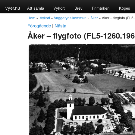
vyer.nu
Att samla
Vykort
Brev
Frimärken
Köpes
Hem
»
Vykort
»
Vaggeryds kommun
»
Åker
» Åker – flygfoto (FL
Föregående
|
Nästa
Åker – flygfoto (FL5-1260.196