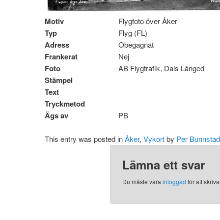
Motiv
Flygfoto över Åker
Typ
Flyg (FL)
Adress
Obegagnat
Frankerat
Nej
Foto
AB Flygtrafik, Dals Långed
Stämpel
Text
Tryckmetod
Ägs av
PB
This entry was posted in
Åker
,
Vykort
by
Per Bunnstad
Lämna ett svar
Du måste vara
inloggad
för att skri