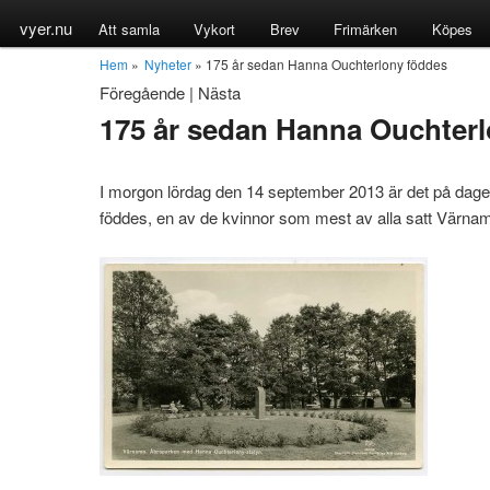
vyer.nu
Att samla
Vykort
Brev
Frimärken
Köpes
Hem
»
Nyheter
» 175 år sedan Hanna Ouchterlony föddes
Föregående
|
Nästa
175 år sedan Hanna Ouchter
I morgon lördag den 14 september 2013 är det på dag
föddes, en av de kvinnor som mest av alla satt Värna