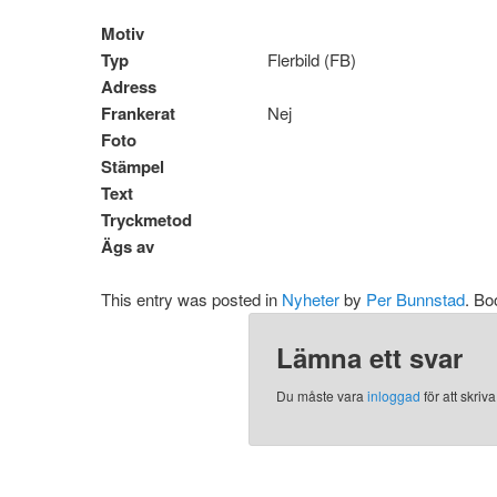
Motiv
Typ
Flerbild (FB)
Adress
Frankerat
Nej
Foto
Stämpel
Text
Tryckmetod
Ägs av
This entry was posted in
Nyheter
by
Per Bunnstad
. B
Lämna ett svar
Du måste vara
inloggad
för att skri