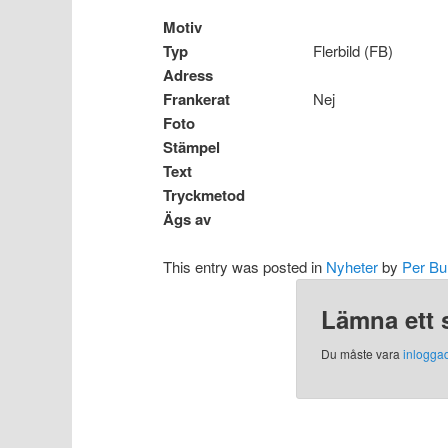
Motiv
Typ
Flerbild (FB)
Adress
Frankerat
Nej
Foto
Stämpel
Text
Tryckmetod
Ägs av
This entry was posted in
Nyheter
by
Per Bu
Lämna ett 
Du måste vara
inlogga