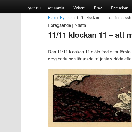
vyer.nu
Att samla
Vykort
Brev
Frimärken
Hem
»
Nyheter
» 11/11 klockan 11 – att minnas oc
Föregående
|
Nästa
11/11 klockan 11 – att
Den 11/11 klockan 11 slöts fred efter första
drog borta och lämnade miljontals döda efte