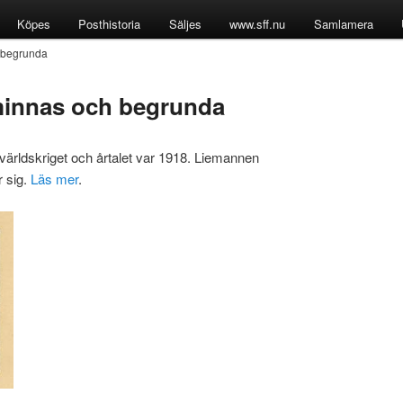
Köpes
Posthistoria
Säljes
www.sff.nu
Samlamera
h begrunda
 minnas och begrunda
 världskriget och årtalet var 1918. Liemannen
r sig.
Läs mer
.