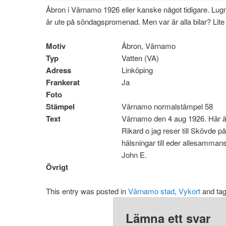
Åbron i Värnamo 1926 eller kanske något tidigare. Lug
är ute på söndagspromenad. Men var är alla bilar? Lite 
Motiv
Åbron, Värnamo
Typ
Vatten (VA)
Adress
Linköping
Frankerat
Ja
Foto
Stämpel
Värnamo normalstämpel 58
Text
Värnamo den 4 aug 1926. Här är 
Rikard o jag reser till Skövde 
hälsningar till eder allesammans
John E.
Övrigt
This entry was posted in
Värnamo stad
,
Vykort
and ta
Lämna ett svar