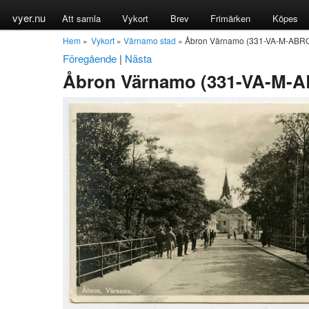
vyer.nu
Att samla
Vykort
Brev
Frimärken
Köpes
Hem
»
Vykort
»
Värnamo stad
» Åbron Värnamo (331-VA-M-ABR
Föregående
|
Nästa
Åbron Värnamo (331-VA-M-