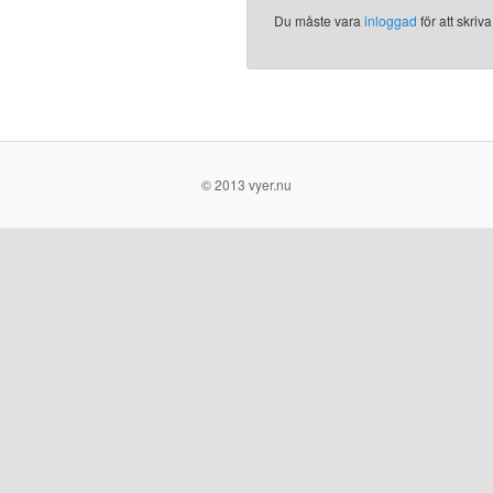
Du måste vara
inloggad
för att skri
© 2013 vyer.nu