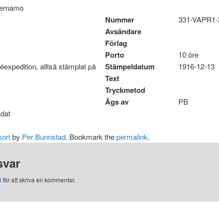
 Vernamo
Nummer
331-VAPR1
Avsändare
Förlag
Porto
10 öre
expedition, alltså stämplat på
Stämpeldatum
1916-12-13
Text
Tryckmetod
Ägs av
PB
adat
ort
by
Per Bunnstad
. Bookmark the
permalink
.
svar
d
för att skriva en kommentar.