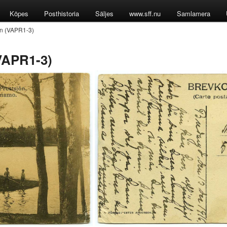
Köpes
Posthistoria
Säljes
www.sff.nu
Samlamera
ön (VAPR1-3)
VAPR1-3)