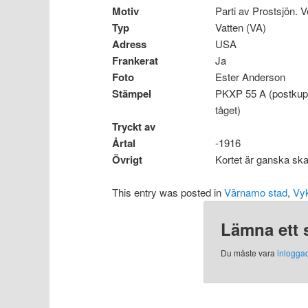
Motiv
Parti av Prostsjön.
Typ
Vatten (VA)
Adress
USA
Frankerat
Ja
Foto
Ester Anderson
Stämpel
PKXP 55 A (postkupé
tåget)
Tryckt av
Årtal
-1916
Övrigt
Kortet är ganska sk
This entry was posted in
Värnamo stad
,
Vyk
Lämna ett 
Du måste vara
inlogga