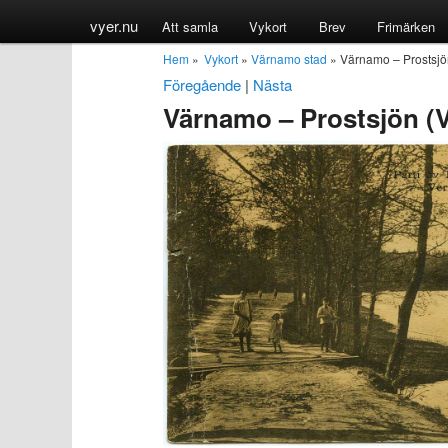
vyer.nu
Att samla
Vykort
Brev
Frimärken
Hem
»
Vykort
»
Värnamo stad
» Värnamo – Prostsj
Föregående
|
Nästa
Värnamo – Prostsjön (