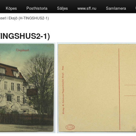
Köpes
Posthistoria
Säljes
www.sff.nu
Samlamera
set i Eksjö (H-TINGSHUS2-1)
-TINGSHUS2-1)