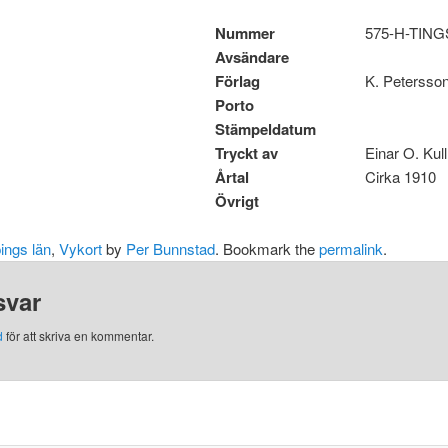
Nummer
575-H-TIN
Avsändare
Förlag
K. Petersso
Porto
Stämpeldatum
Tryckt av
Einar O. Ku
Årtal
Cirka 1910
Övrigt
ings län
,
Vykort
by
Per Bunnstad
. Bookmark the
permalink
.
svar
d
för att skriva en kommentar.