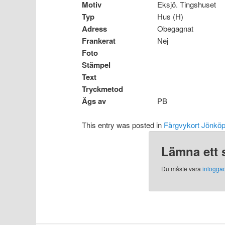
Motiv
Eksjö. Tingshuset
Typ
Hus (H)
Adress
Obegagnat
Frankerat
Nej
Foto
Stämpel
Text
Tryckmetod
Ägs av
PB
This entry was posted in
Färgvykort Jönköp
Lämna ett 
Du måste vara
inlogga