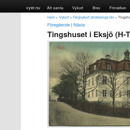
vyer.nu
Att samla
Vykort
Brev
Frimärken
Hem
»
Vykort
»
Färgvykort Jönköpings län
» Tingshu
Föregående
|
Nästa
Tingshuset i Eksjö (H