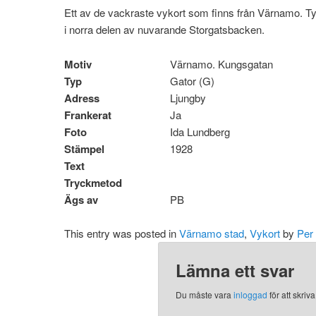
Ett av de vackraste vykort som finns från Värnamo. Tyvär
i norra delen av nuvarande Storgatsbacken.
Motiv
Värnamo. Kungsgatan
Typ
Gator (G)
Adress
Ljungby
Frankerat
Ja
Foto
Ida Lundberg
Stämpel
1928
Text
Tryckmetod
Ägs av
PB
This entry was posted in
Värnamo stad
,
Vykort
by
Per
Lämna ett svar
Du måste vara
inloggad
för att skri