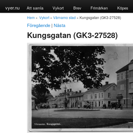
vyer.nu
Att samla
Vykort
Brev
Frimärken
Köpes
Hem
»
Vykort
»
Värnamo stad
» Kungsgatan (GK3-27528)
Föregående
|
Nästa
Kungsgatan (GK3-27528)