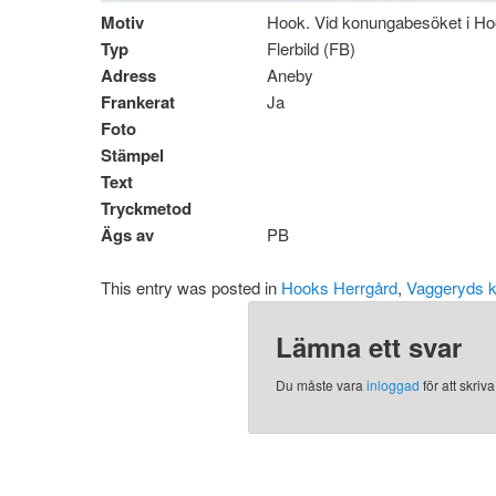
Motiv
Hook. Vid konungabesöket i H
Typ
Flerbild (FB)
Adress
Aneby
Frankerat
Ja
Foto
Stämpel
Text
Tryckmetod
Ägs av
PB
This entry was posted in
Hooks Herrgård
,
Vaggeryds
Lämna ett svar
Du måste vara
inloggad
för att skri