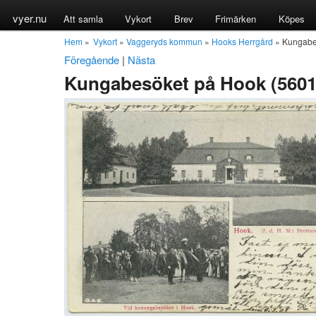
vyer.nu
Att samla
Vykort
Brev
Frimärken
Köpes
Hem
»
Vykort
»
Vaggeryds kommun
»
Hooks Herrgård
» Kungabe
Föregående
|
Nästa
Kungabesöket på Hook (5601