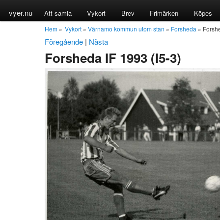
vyer.nu
Att samla
Vykort
Brev
Frimärken
Köpes
Hem
»
Vykort
»
Värnamo kommun utom stan
»
Forsheda
» Forshe
Föregående
|
Nästa
Forsheda IF 1993 (I5-3)