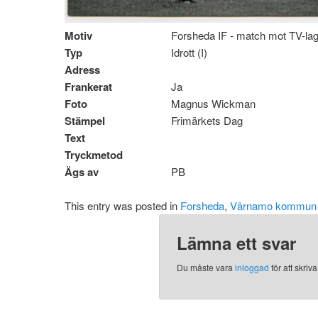
Motiv
Forsheda IF - match mot TV-la
Typ
Idrott (I)
Adress
Frankerat
Ja
Foto
Magnus Wickman
Stämpel
Frimärkets Dag
Text
Tryckmetod
Ägs av
PB
This entry was posted in
Forsheda
,
Värnamo kommun 
Lämna ett svar
Du måste vara
inloggad
för att skri